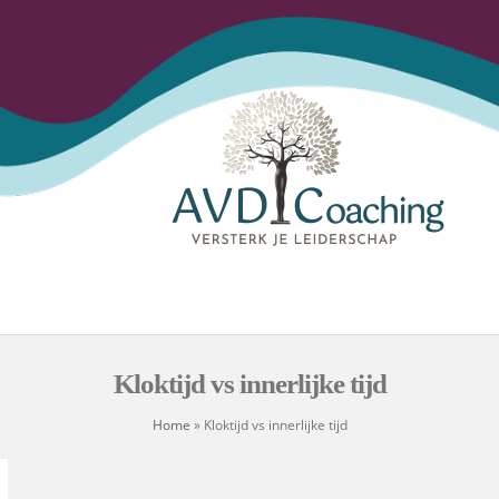
Open
Close
Skip
to
mobile
mobile
content
menu
menu
Kloktijd vs innerlijke tijd
Home
»
Kloktijd vs innerlijke tijd